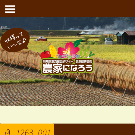
新規就農支援公式サイト 長野県伊那市 農家になろう
収穫ってい〜な
ホーム
最新情報
お知らせ
平成30年度 就農準備ｾﾐﾅｰが開催さ
>
>
>
1263_001
れます。
> 1263_001