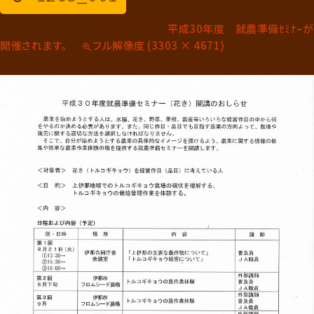
←
平成30年度 就農準備ｾﾐﾅｰが
→
Published on
2018年5月16日
in
前へ
次へ
開催されます。
フル解像度 (3303 × 4671)