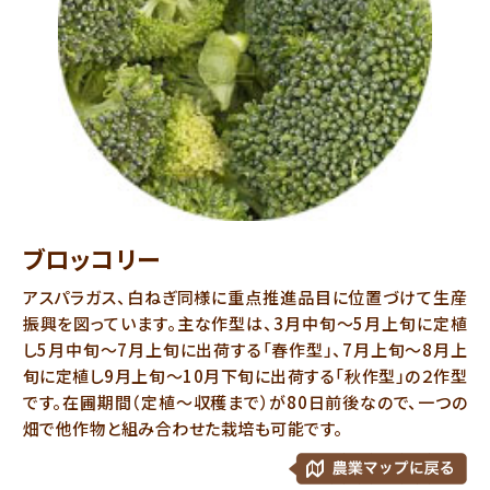
ブロッコリー
アスパラガス、白ねぎ同様に重点推進品目に位置づけて生産
振興を図っています。主な作型は、3月中旬～5月上旬に定植
し5月中旬～7月上旬に出荷する「春作型」、7月上旬～8月上
旬に定植し9月上旬～10月下旬に出荷する「秋作型」の２作型
です。在圃期間（定植～収穫まで）が80日前後なので、一つの
畑で他作物と組み合わせた栽培も可能です。