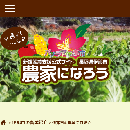
収穫ってい〜な
ホーム
伊那市の農業紹介
>
> 伊那市の農業品目紹介