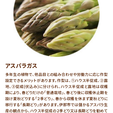
アスパラガス
多年生の植物で、他品目との組み合わせや労働力に応じ作型
設定できるメリットがあります。作型は、①ハウス半促成、②露
地、③促成(伏込み)に分けられ、ハウス半促成と露地は収穫
期により、春どりだけの「普通栽培」、春どり後に収穫休止期を
設け夏秋どりする「２季どり」、春から収穫を休まず夏秋どりに
移行する「長期どり」があります。伊那市では儲かるアスパラ生
産の観点から、ハウス半促成の２季どり又は長期どりを勧めて