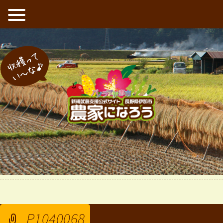
新規就農支援公式サイト 長野県伊那市 農家になろう
収穫ってい〜な
ホーム
最新情報
お知らせ
新・農業人フェア東京会場への出展と
>
>
>
P1040068
伊那市就農相談会を開催しました。
> P1040068