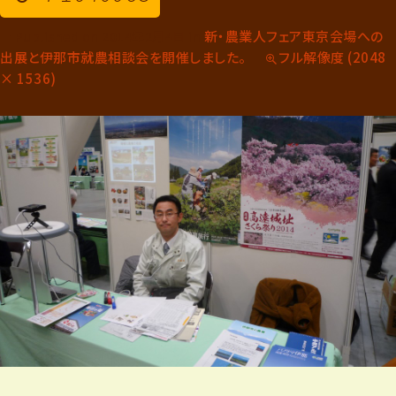
新・農業人フェア東京会場への
→
Published on
2014年2月4日
in
次へ
出展と伊那市就農相談会を開催しました。
フル解像度 (2048
× 1536)