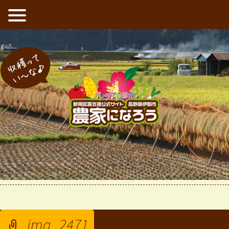
新規就農支援公式サイト 長野県伊那市 農家になろう
収穫ってい〜な
ホーム
最新情報
お知らせ
長野県農業法人等就農フェアが開催さ
>
>
>
img_2471
れます。
> img_2471