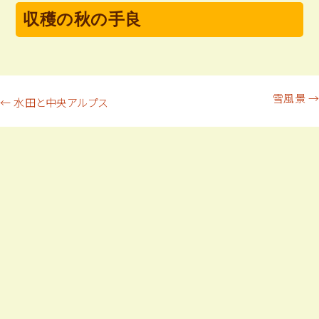
収穫の秋の手良
投
雪風景
→
←
水田と中央アルプス
稿
ナ
ビ
ゲ