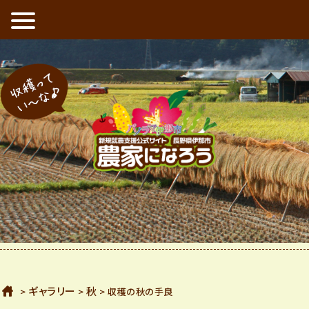
新規就農支援公式サイト 長野県伊那市 農家になろう
収穫ってい〜な
ホーム
ギャラリー
秋
>
>
>
収穫の秋の手良