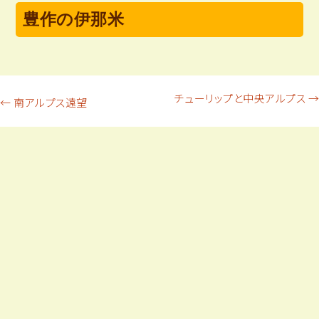
豊作の伊那米
投
チューリップと中央アルプス
→
←
南アルプス遠望
稿
ナ
ビ
ゲ