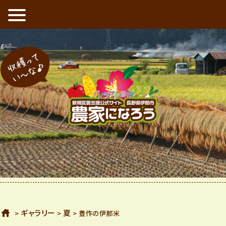
新規就農支援公式サイト 長野県伊那市 農家になろう
収穫ってい〜な
ホーム
ギャラリー
夏
>
>
>
豊作の伊那米