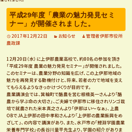
平成29年度「農業の魅力発見セミ
ナー」が開催されました。
2017年12月22日
お知らせ
管理者伊那市役所
農政課
12月20日（水）に上伊那農業高校で、約80名の参加を頂き
「平成29年度 農業の魅力発見セミナー」が開催されました。
このセミナーは、農業分野の知識を広げ、この上伊那地域の
魅力を再発見する動機付けと、将来、若者の力で地域を支え
てもらえるようなきっかけづくりが目的です。
農業講演会では、箕輪町で酪農を営む根橋英一さんより「酪
農から学ぶ命の大切さ」、ご夫婦で伊那市に移住されリンゴ栽
培で就農された米本真之さんより「伊那はい～なぁ」、上農
OBでJA上伊那の田中孝和さんより「上伊那の農業振興をめ
ざして」、の内容で講演があり、また、水戸市の「鯉淵学園農業
栄養専門学校」の長谷川量平先生より、学園の紹介がありま