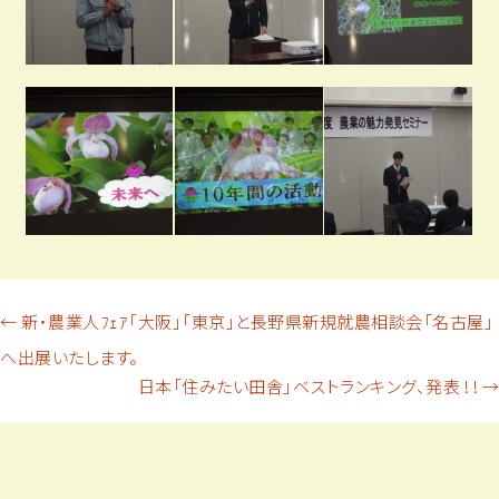
投
←
新・農業人ﾌｪｱ「大阪」「東京」と長野県新規就農相談会「名古屋」
へ出展いたします。
稿
日本「住みたい田舎」ベストランキング、発表 ! !
→
ナ