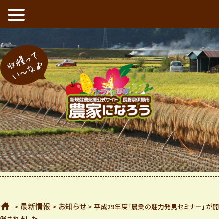
新規就農支援公式サイト 長野県伊那市 農家になろう
収穫ってい〜な
ホーム
最新情報
お知らせ
>
>
> 平成29年度「農業の魅力発見セミナー」が開
催されました。