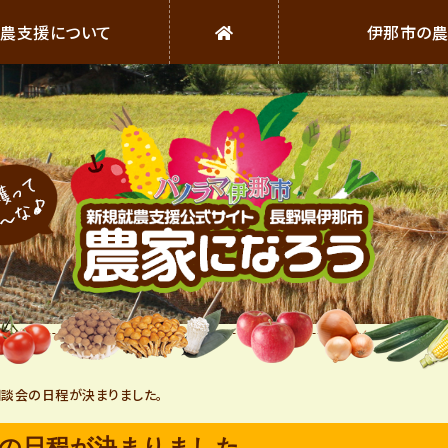
農支援について
伊那市の
伊
那
収穫ってい〜な
市
の
農
相談会の日程が決まりました。
業
会の日程が決まりました。