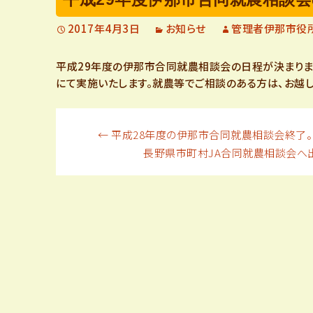
定
2017年4月3日
お知らせ
管理者伊那市役
平成29年度の伊那市合同就農相談会の日程が決まりました
着
にて実施いたします。就農等でご相談のある方は、お越し
支
投
←
平成28年度の伊那市合同就農相談会終了。
長野県市町村JA合同就農相談会へ
援
稿
に
ナ
つ
ビ
い