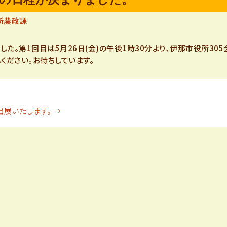
品
所農政課
。第1回目は5月26日(金)の午後1時30分より、伊那市役所305
目
ください。お待ちしています。
紹
出展いたします。
→
介