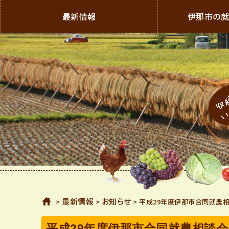
最新情報
伊那市の就
新規就農支援公式サイト 長野県伊那市 農家になろう
伊
那
市
の
就
ホーム
最新情報
お知らせ
>
>
> 平成29年度伊那市合同就農
農
平成29年度伊那市合同就農相談