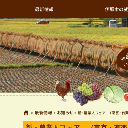
最新情報
伊那市の就
新規就農支援公式サイト 長野県伊那市 農家になろう
伊
那
市
の
就
ホーム
最新情報
お知らせ
>
>
> 新・農業人フェア （東京・有
農
新・農業人フェア （東京・有楽