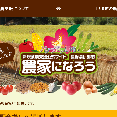
農支援について
伊那市の
伊
那
収穫ってい〜な
市
の
農
楽町会場）へ出展します。
業
町会場）へ出展します。