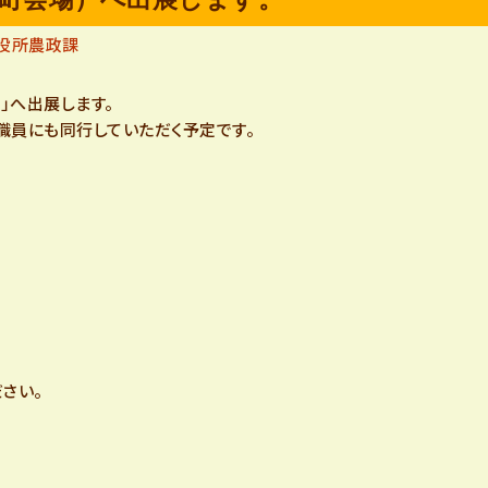
品
役所農政課
」へ出展します。
目
職員にも同行していただく予定です。
紹
介
さい。