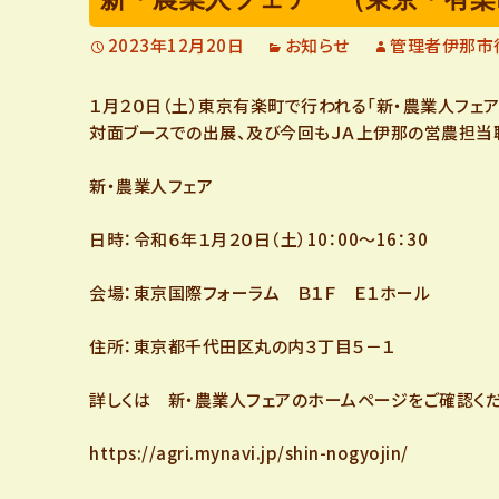
定
2023年12月20日
お知らせ
管理者伊那市
１月２０日（土）東京有楽町で行われる「新・農業人フェア
着
対面ブースでの出展、及び今回もＪＡ上伊那の営農担当
支
新・農業人フェア
日時：令和６年１月２０日（土）10：00～16：30
援
会場：東京国際フォーラム Ｂ１Ｆ Ｅ１ホール
に
住所：東京都千代田区丸の内３丁目５－１
つ
詳しくは 新・農業人フェアのホームページをご確認くだ
https://agri.mynavi.jp/shin-nogyojin/
い