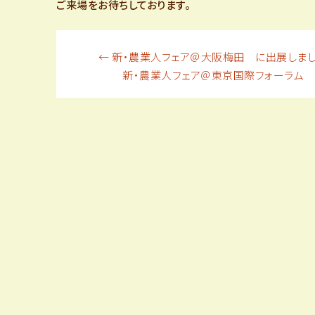
ご来場をお待ちしております。
て
投
←
新・農業人フェア＠大阪梅田 に出展しま
新・農業人フェア＠東京国際フォーラム
稿
ナ
ビ
ゲ
ー