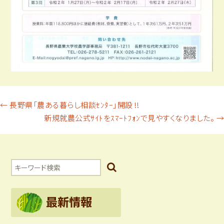
投
←
長野県「農ある暮らし相談ｾﾝﾀｰ」開設 !!
新規就農公式ｻｲﾄをｽﾏｰﾄﾌｫﾝで見やすくなりました。
→
稿
ナ
ビ