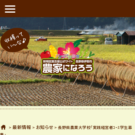
新規就農支援公式サイト 長野県伊那市 農家になろう
収穫ってい〜な
ホーム
最新情報
お知らせ
>
>
> 長野県農業大学校「実践経営者ｺｰｽ学生募
集」